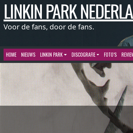
LINKIN PARK NEDERL
Meteen
naar
de
inhoud
Voor de fans, door de fans.
HOME
NIEUWS
LINKIN PARK
DISCOGRAFIE
FOTO’S
REVIE