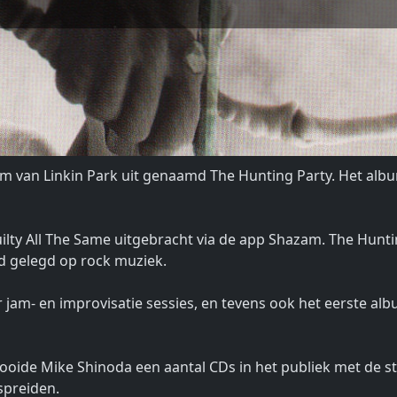
um van Linkin Park uit genaamd The Hunting Party. Het a
ilty All The Same uitgebracht via de app Shazam. The Huntin
d gelegd op rock muziek.
or jam- en improvisatie sessies, en tevens ook het eerste
n gooide Mike Shinoda een aantal CDs in het publiek met de 
rspreiden.