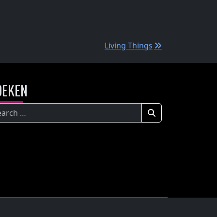
Living Things
OEKEN
eken
ar: