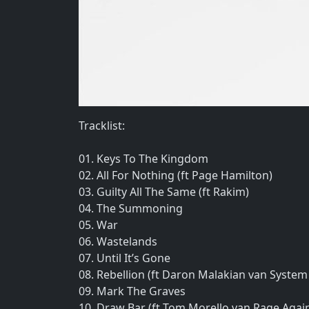
Tracklist:
01. Keys To The Kingdom
02. All For Nothing (ft Page Hamilton)
03. Guilty All The Same (ft Rakim)
04. The Summoning
05. War
06. Wastelands
07. Until It’s Gone
08. Rebellion (ft Daron Malakian van Syste
09. Mark The Graves
10. Draw Bar (ft Tom Morello van Rage Agai