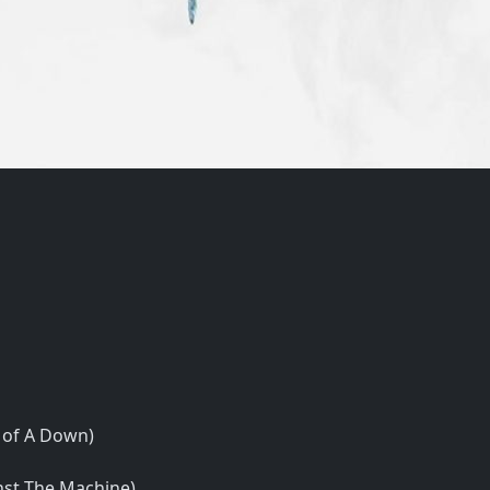
m of A Down)
nst The Machine)