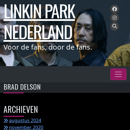
LINKIN PARK
Meteen
naar
de
NEDERLAND
inhoud
Voor de fans, door de fans.
BRAD DELSON
ARCHIEVEN
augustus 2024
november 2020