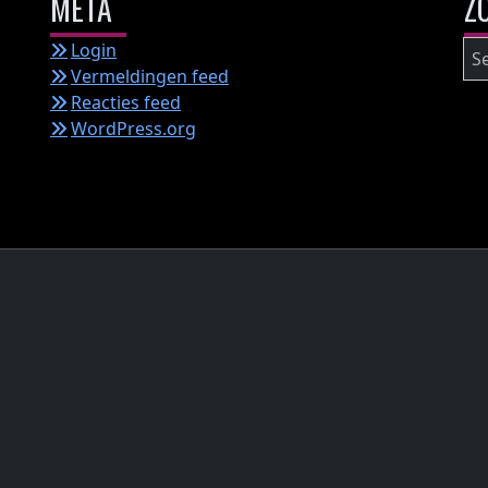
META
Z
Zo
Login
na
Vermeldingen feed
Reacties feed
WordPress.org