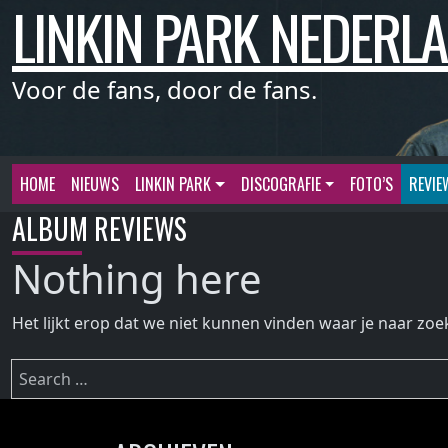
LINKIN PARK NEDERL
Meteen
naar
de
inhoud
Voor de fans, door de fans.
HOME
NIEUWS
LINKIN PARK
DISCOGRAFIE
FOTO’S
REVIE
ALBUM REVIEWS
Nothing here
Het lijkt erop dat we niet kunnen vinden waar je naar zoe
Zoeken
naar: