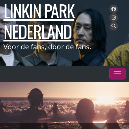
LINKIN PARK
Meteen
naar
de
NEDERLAND
inhoud
Voor de fans, door de fans.