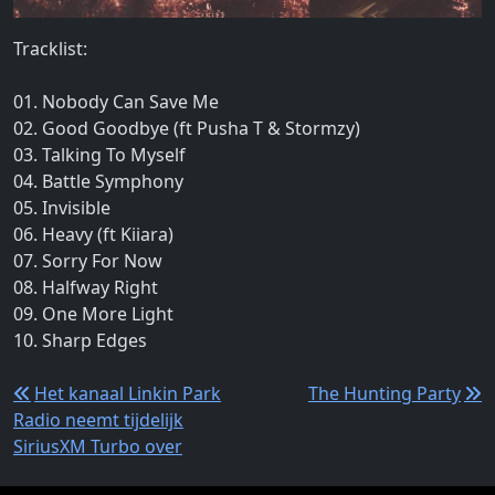
Tracklist:
01. Nobody Can Save Me
02. Good Goodbye (ft Pusha T & Stormzy)
03. Talking To Myself
04. Battle Symphony
05. Invisible
06. Heavy (ft Kiiara)
07. Sorry For Now
08. Halfway Right
09. One More Light
10. Sharp Edges
Bericht
Het kanaal Linkin Park
The Hunting Party
Radio neemt tijdelijk
navigatie
SiriusXM Turbo over