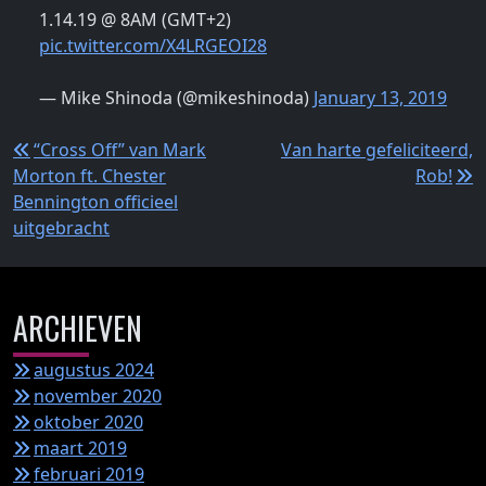
1.14.19 @ 8AM (GMT+2)
pic.twitter.com/X4LRGEOI28
— Mike Shinoda (@mikeshinoda)
January 13, 2019
Bericht
“Cross Off” van Mark
Van harte gefeliciteerd,
Morton ft. Chester
Rob!
navigatie
Bennington officieel
uitgebracht
ARCHIEVEN
augustus 2024
november 2020
oktober 2020
maart 2019
februari 2019