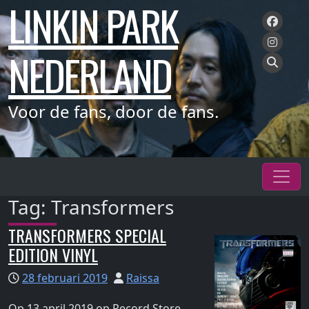
LINKIN PARK
Meteen
naar
de
NEDERLAND
inhoud
Voor de fans, door de fans.
Tag:
Transformers
TRANSFORMERS SPECIAL
EDITION VINYL
28 februari 2019
Raissa
‪Op 13 april 2019 op Record Store