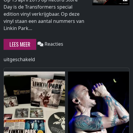
Day is de Transformers special
edition vinyl verkrijgbaar. Op deze
vinyl staan een aantal nummers van
Continue
Linkin Park…
reading
"Transformers
LEES MEER
Reacties
Special
Edition
voor
uitgeschakeld
Vinyl"
Transformers
Special
Edition
Vinyl