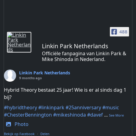
488
Linkin Park Netherlands
Officiële fanpagina van Linkin Park &
Mike Shinoda in Nederland.
Linkin Park Netherlands
9 months ago
Hybrid Theory bestaat 25 jaar! Wie is er al sinds dag 1
bij?
#hybridtheory
#linkinpark
#25anniversary
#music
#ChesterBennington
#mikeshinoda
#davef
...
See More
Photo
Bekijk op Facebook
·
Delen