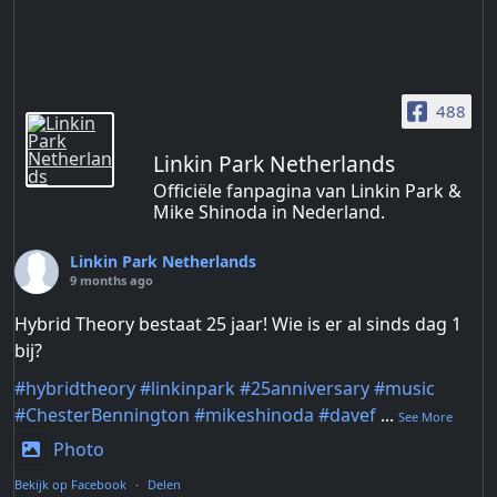
488
Linkin Park Netherlands
Officiële fanpagina van Linkin Park &
Mike Shinoda in Nederland.
Linkin Park Netherlands
9 months ago
Hybrid Theory bestaat 25 jaar! Wie is er al sinds dag 1
bij?
#hybridtheory
#linkinpark
#25anniversary
#music
#ChesterBennington
#mikeshinoda
#davef
...
See More
Photo
Bekijk op Facebook
·
Delen