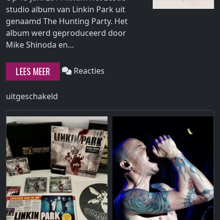
studio album van Linkin Park uit
genaamd The Hunting Party. Het
album werd geproduceerd door
Continue
Mike Shinoda en…
reading
"The
LEES MEER
Reacties
Hunting
Party"
voor
uitgeschakeld
The
Hunting
Party