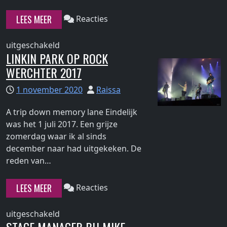
reading
2017"
–
"Dead
LEES MEER
Reacties
24
By
maart
Sunrise
voor
uitgeschakeld
2017
in
LINKIN PARK OP ROCK
Dead
de
WERCHTER 2017
By
Melkweg
Sunrise
21
1 november 2020
Raissa
in
februari
de
A trip down memory lane Eindelijk
2010"
Melkweg
was het 1 juli 2017. Een grijze
21
zomerdag waar ik al sinds
februari
december naar had uitgekeken. De
2010
Continue
reden van…
reading
"Linkin
LEES MEER
Reacties
Park
op
voor
uitgeschakeld
Rock
Linkin