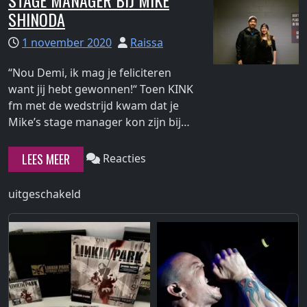
STAGE MANAGER BIJ MIKE
Werchter
SHINODA
Park
2017"
op
1 november 2020
Raissa
Rock
Werchter
“Nou Demi, ik mag je feliciteren
2017
want jij hebt gewonnen!“ Toen KINK
fm met de wedstrijd kwam dat je
Continue
Mike’s stage manager kon zijn bij…
reading
"Stage
LEES MEER
Reacties
manager
bij
voor
uitgeschakeld
Mike
Stage
Shinoda"
manager
bij
Mike
Shinoda