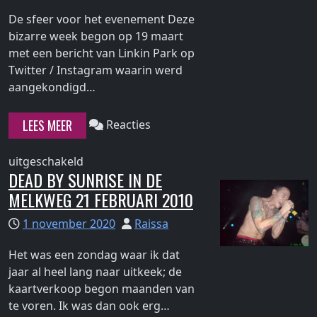
De sfeer voor het evenement Deze
bizarre week begon op 19 maart
met een bericht van Linkin Park op
Twitter / Instagram waarin werd
Continue
aangekondigd…
reading
"Up
LEES MEER
Reacties
Close
met
voor
uitgeschakeld
Chester
DEAD BY SUNRISE IN DE
Up
en
MELKWEG 21 FEBRUARI 2010
Close
Mike
met
in
1 november 2020
Raissa
Chester
de
en
Het was een zondag waar ik dat
Melkweg
Mike
jaar al heel lang naar uitkeek; de
–
in
kaartverkoop begon maanden van
24
de
Continue
te voren. Ik was dan ook erg…
maart
Melkweg