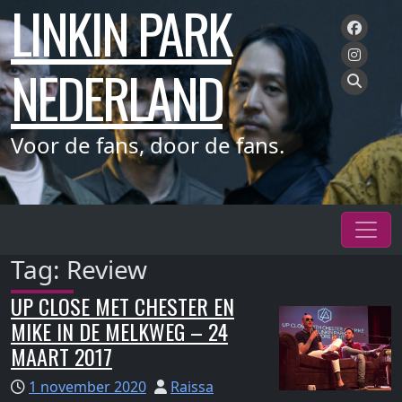
LINKIN PARK
Meteen
naar
de
NEDERLAND
inhoud
Voor de fans, door de fans.
Tag:
Review
UP CLOSE MET CHESTER EN
MIKE IN DE MELKWEG – 24
MAART 2017
1 november 2020
Raissa