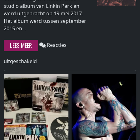
studio album van Linkin Park en
werd uitgebracht op 19 mei 2017.
Het album werd tussen september
Continue
2015 en…
reading
"One
LEES MEER
Reacties
More
Light"
voor
uitgeschakeld
One
More
Light