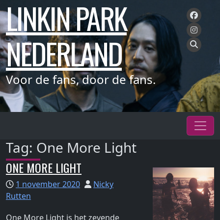
LINKIN PARK
Meteen
naar
de
NEDERLAND
inhoud
Voor de fans, door de fans.
Tag:
One More Light
ONE MORE LIGHT
1 november 2020
Nicky
Rutten
One More Light is het zevende