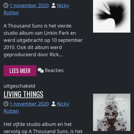
to
1 november 2020
Nicky
Midnight
Rutten
A Thousand Suns is het vierde
studio album van Linkin Park en
werd uitgebracht op 10 september
2010. Ook dit album werd
Continue
geproduceerd door Rick…
reading
"A
LEES MEER
Reacties
Thousand
Suns"
voor
uitgeschakeld
LIVING THINGS
A
Thousand
1 november 2020
Nicky
Suns
Rutten
Het vijfde studio album en het
vervolg op A Thousand Suns, is het