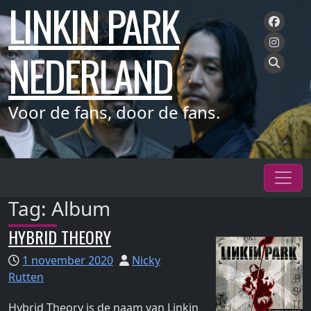
LINKIN PARK
Meteen
naar
de
NEDERLAND
inhoud
Voor de fans, door de fans.
Tag:
Album
HYBRID THEORY
1 november 2020
Nicky
Rutten
Hybrid Theory is de naam van Linkin