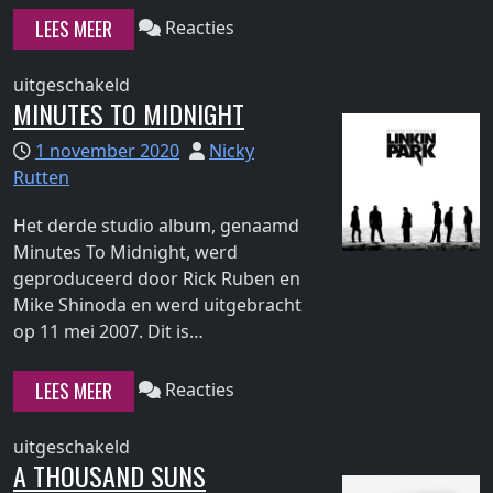
"Meteora"
LEES MEER
Reacties
voor
uitgeschakeld
MINUTES TO MIDNIGHT
Meteora
1 november 2020
Nicky
Rutten
Het derde studio album, genaamd
Minutes To Midnight, werd
geproduceerd door Rick Ruben en
Mike Shinoda en werd uitgebracht
Continue
op 11 mei 2007. Dit is…
reading
"Minutes
LEES MEER
Reacties
to
Midnight"
voor
uitgeschakeld
A THOUSAND SUNS
Minutes