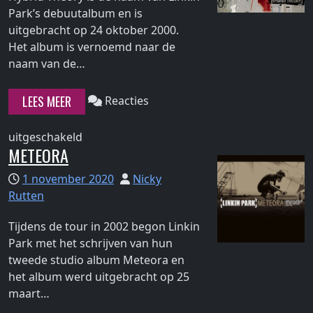
Park’s debuutalbum en is
uitgebracht op 24 oktober 2000.
Het album is vernoemd naar de
Continue
naam van de…
reading
"Hybrid
LEES MEER
Reacties
Theory"
voor
uitgeschakeld
METEORA
Hybrid
Theory
1 november 2020
Nicky
Rutten
Tijdens de tour in 2002 begon Linkin
Park met het schrijven van hun
tweede studio album Meteora en
het album werd uitgebracht op 25
Continue
maart…
reading