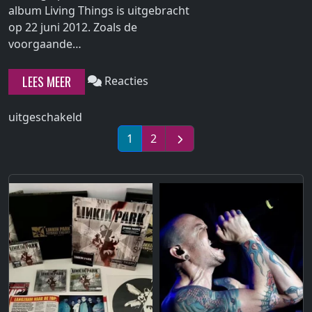
album Living Things is uitgebracht
op 22 juni 2012. Zoals de
Continue
voorgaande…
reading
"Living
LEES MEER
Reacties
Things"
voor
uitgeschakeld
Living
1
2
Things