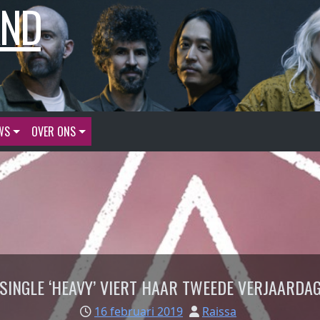
AND
WS
OVER ONS
SINGLE ‘HEAVY’ VIERT HAAR TWEEDE VERJAARDA
16 februari 2019
Raissa