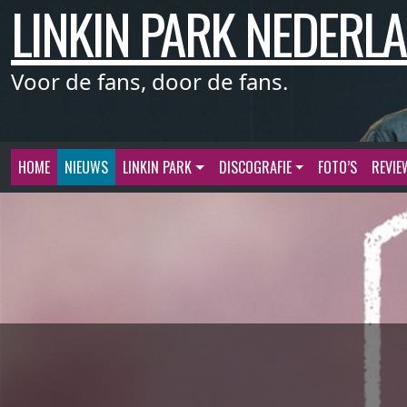
LINKIN PARK NEDERL
Meteen
naar
de
inhoud
Voor de fans, door de fans.
HOME
NIEUWS
LINKIN PARK
DISCOGRAFIE
FOTO’S
REVIE