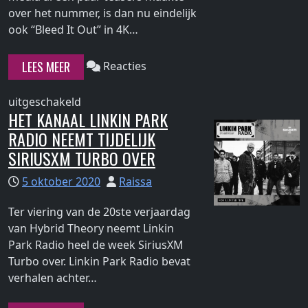
over het nummer, is dan nu eindelijk
Continue
ook “Bleed It Out” in 4K…
reading
"Bleed
LEES MEER
Reacties
It
Out
voor
uitgeschakeld
nu
HET KANAAL LINKIN PARK
Bleed
in
RADIO NEEMT TIJDELIJK
It
4K"
Out
SIRIUSXM TURBO OVER
nu
5 oktober 2020
Raissa
in
4K
Ter viering van de 20ste verjaardag
van Hybrid Theory neemt Linkin
Park Radio heel de week SiriusXM
Turbo over. Linkin Park Radio bevat
Continue
verhalen achter…
reading