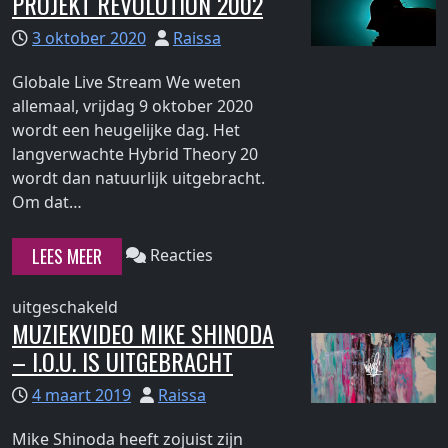
PROJEKT REVOLUTION 2002
je
en
mee
3 oktober 2020
Raissa
Kerrang!
op
nemen
Globale Live Stream We weten
reis
je
allemaal, vrijdag 9 oktober 2020
door
mee
wordt een heugelijke dag. Het
Hybrid
op
langverwachte Hybrid Theory 20
Theory"
reis
wordt dan natuurlijk uitgebracht.
door
Continue
Om dat…
Hybrid
reading
Theory
"Q&A
LEES MEER
Reacties
met
Linkin
voor
uitgeschakeld
Park
MUZIEKVIDEO MIKE SHINODA
Q&A
+
– I.O.U. IS UITGEBRACHT
met
Projekt
Linkin
Revolution
4 maart 2019
Raissa
Park
2002"
+
Mike Shinoda heeft zojuist zijn