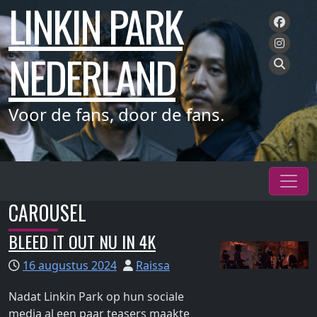
LINKIN PARK
Meteen
naar
de
NEDERLAND
inhoud
Voor de fans, door de fans.
CAROUSEL
BLEED IT OUT NU IN 4K
16 augustus 2024
Raissa
Nadat Linkin Park op hun sociale
media al een paar teasers maakte