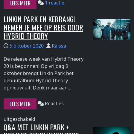
"Het
op
LEES MEER
1 reactie
kanaal
Het
Linkin
kanaal
LINKIN PARK EN KERRANG!
Park
Linkin
NEMEN JE MEE OP REIS DOOR
Radio
Park
HYBRID THEORY
neemt
Radio
tijdelijk
neemt
5 oktober 2020
Raissa
SiriusXM
tijdelijk
Turbo
SiriusXM
De release week van Hybrid Theory
over"
Turbo
20 is begonnen! Op vrijdag 9
over
oktober brengt Linkin Park het
debuutalbum Hybrid Theory
Continue
opnieuw uit. Denk maar aan…
reading
"Linkin
LEES MEER
Reacties
Park
en
voor
uitgeschakeld
Kerrang!
Q&A MET LINKIN PARK +
Linkin
nemen
Park