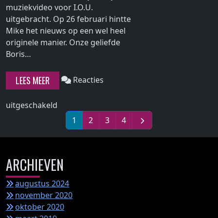
Projekt
muziekvideo voor I.O.U.
Revolution
uitgebracht. Op 26 februari hintte
2002
Mike het nieuws op een wel heel
originele manier. Onze geliefde
Continue
Boris…
reading
"Muziekvideo
LEES MEER
Reacties
Mike
Shinoda
voor
uitgeschakeld
–
Muziekvideo
1
2
3
4
I.O.U.
Mike
is
Shinoda
uitgebracht"
–
ARCHIEVEN
I.O.U.
is
augustus 2024
uitgebracht
november 2020
oktober 2020