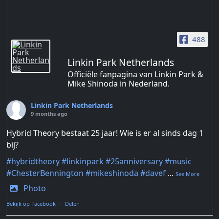
488
Linkin Park Netherlands
Officiële fanpagina van Linkin Park &
Mike Shinoda in Nederland.
Linkin Park Netherlands
9 months ago
Hybrid Theory bestaat 25 jaar! Wie is er al sinds dag 1
bij?
#hybridtheory
#linkinpark
#25anniversary
#music
#ChesterBennington
#mikeshinoda
#davef
...
See More
Photo
Bekijk op Facebook
·
Delen