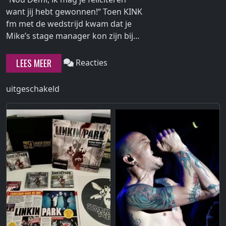
want jij hebt gewonnen!“ Toen KINK
fm met de wedstrijd kwam dat je
Continue
Mike’s stage manager kon zijn bij…
reading
"Stage
LEES MEER
Reacties
manager
bij
voor
uitgeschakeld
Mike
Stage
Shinoda"
manager
bij
Mike
Shinoda