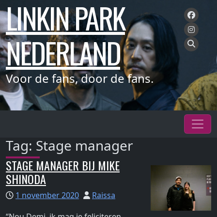
LINKIN PARK
Meteen
naar
de
NEDERLAND
inhoud
Voor de fans, door de fans.
Tag:
Stage manager
STAGE MANAGER BIJ MIKE
SHINODA
1 november 2020
Raissa
“Nou Demi, ik mag je feliciteren