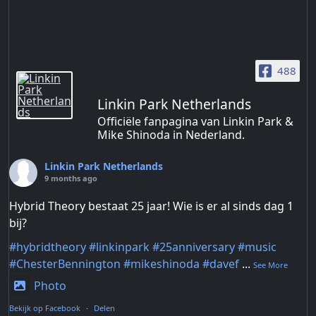
488
Linkin Park Netherlands
Officiële fanpagina van Linkin Park &
Mike Shinoda in Nederland.
Linkin Park Netherlands
9 months ago
Hybrid Theory bestaat 25 jaar! Wie is er al sinds dag 1
bij?
#hybridtheory
#linkinpark
#25anniversary
#music
#ChesterBennington
#mikeshinoda
#davef
...
See More
Photo
Bekijk op Facebook
·
Delen