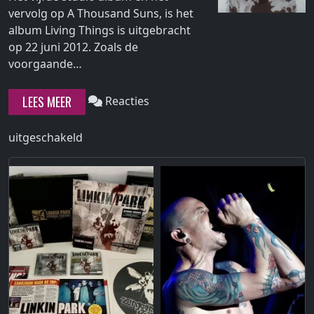
vervolg op A Thousand Suns, is het
album Living Things is uitgebracht
op 22 juni 2012. Zoals de
Continue
voorgaande…
reading
"Living
LEES MEER
Reacties
Things"
voor
uitgeschakeld
Living
Things