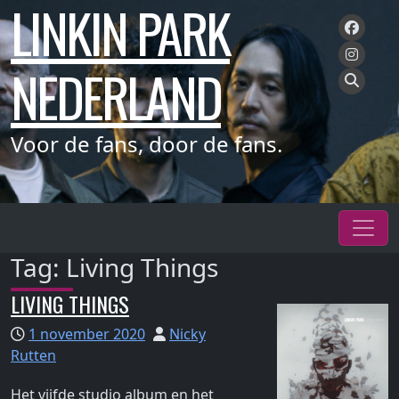
LINKIN PARK
Meteen
naar
de
NEDERLAND
inhoud
Voor de fans, door de fans.
Tag:
Living Things
LIVING THINGS
1 november 2020
Nicky
Rutten
Het vijfde studio album en het