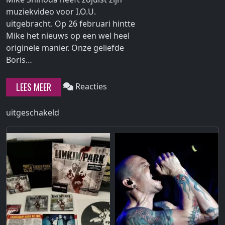
muziekvideo voor I.O.U.
uitgebracht. Op 26 februari hintte
Mike het nieuws op een wel heel
originele manier. Onze geliefde
Continue
Boris…
reading
"Muziekvideo
LEES MEER
Reacties
Mike
Shinoda
voor
uitgeschakeld
–
Muziekvideo
I.O.U.
Mike
is
Shinoda
uitgebracht"
–
I.O.U.
is
uitgebracht