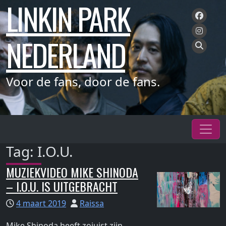
LINKIN PARK
Meteen
naar
de
NEDERLAND
inhoud
Voor de fans, door de fans.
Tag:
I.O.U.
MUZIEKVIDEO MIKE SHINODA
– I.O.U. IS UITGEBRACHT
4 maart 2019
Raissa
Mike Shinoda heeft zojuist zijn