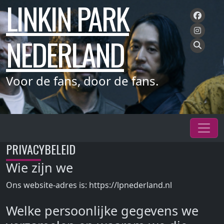
LINKIN PARK
Meteen
naar
de
NEDERLAND
inhoud
Voor de fans, door de fans.
PRIVACYBELEID
Wie zijn we
Ons website-adres is: https://lpnederland.nl
Welke persoonlijke gegevens we