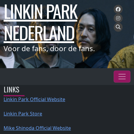
LINKIN PARK
Meteen
naar
de
NEDERLAND
inhoud
Voor de fans, door de fans.
LINKS
Linkin Park Official Website
Linkin Park Store
Mike Shinoda Official Website